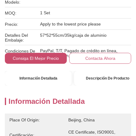
Modelo:
1 Set
MOQ:
Apply to the lowest price please
Precio:
Detalles Del
57*52*55cm/35kg/caja de aluminio
Embalaje:
PayPal, T/T, Pagado de crédito en línea,
Condiciones De
Western Union, MoneyGram
Pago:
Consiga El Mejor Precio
Contacta Ahora
Información Detallada
Descripción De Producto
Información Detallada
Place Of Origin:
Beijing, China
CE Certificate, ISO9001, 
Certificación: