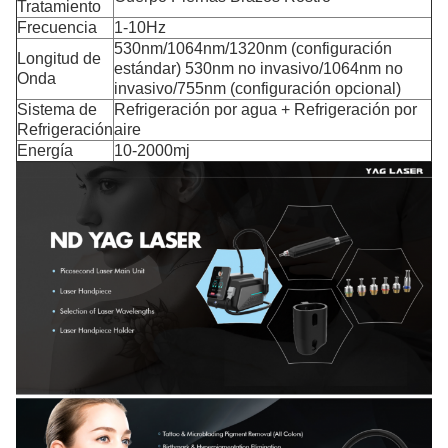
Tratamiento
Frecuencia
1-10Hz
530nm/1064nm/1320nm (configuración
Longitud de
estándar) 530nm no invasivo/1064nm no
Onda
invasivo/755nm (configuración opcional)
Sistema de
Refrigeración por agua + Refrigeración por
Refrigeración
aire
Energía
10-2000mj