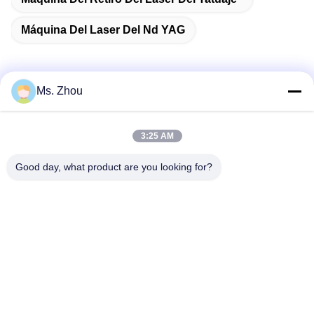
Máquina Del Laser Del Nd YAG
Ms. Zhou
Contacto rápido
3:25 AM
Dirección
Good day, what product are you looking for?
Camino de No.58 Dazhuang, calle de TianGongYuan,
distrito de Daxing, Pekín, China
Teléfono
86-10-60296356
El correo electrónico
zohonice@zohonice.com