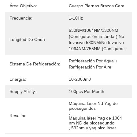
Área Objetivo:
Cuerpo Piernas Brazos Cara
Frecuencia:
1-10Hz
530NM/1064NM/1320NM 
(configuración Estándar) No 
Longitud De Onda:
Invasivo 530NM/no Invasivo 
1064NM/755NM (configuraci
Refrigeración Por Agua + 
Sistema De Refrigeración:
Refrigeración Por Aire
Energía:
10-2000mJ
Supply Ability:
100pcs Per Month
Máquina láser Nd Yag de 
picosegundos
, 
Resaltar:
Máquina láser Yag de 1064 
nm ND de picosegundo
, 
532nm y yag pico láser