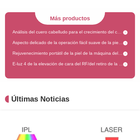
E-luz multi IPL del equipo de la belleza de la función de la radiofrecuencia para el rejuvenecimiento de la piel
Equipo de belleza de múltiples funciones para la eliminación de arrugas en el cuerpo Máquina de radiofrecuencia IPL Elight
Más productos
Análisis del cuero cabelludo para el crecimiento del cabello Terapia con láser de bajo nivel Máquina de crecimiento capilar con láser de diodo de 660 nm
Aspecto delicado de la operación fácil suave de la piel de la máquina del crecimiento del pelo de la eficacia alta IPL
Rejuvenecimiento portátil de la piel de la máquina del retiro de la peca de la máquina del crecimiento del pelo del IPL
E-luz 4 de la elevación de cara del RF/del retiro de la arruga en 1 equipo multi de la belleza de la función
5MJ Máquina láser de CO2 fraccionada Eliminación de arrugas Eliminación de acné
El Ce portátil aprobó la máquina fraccionaria 2 del laser del CO2 en 1 piel del sistema que volvía a allanar la máquina
El laser fraccionario del CO2 trabaja a máquina el pulso mágico para el retiro de la cicatriz, ajuste de la piel
Últimas Noticias
Máquina quirúrgica del retiro de la cicatriz de la piel del laser del CO2 portátil 10600nm para los animales domésticos
Mini 106kpa Paa Ozone Plasma Pen Eliminación de arrugas Eliminación de manchas de pecas
10in1 Máquina de hidrógeno oxígeno Tratamiento en frío Cuidado de la piel Rf Ultrasonido Limpieza profunda
840pcs LED Device Infrarrojo de cuerpo completo para aumentar el sueño cama de terapia de luz roja con soporte