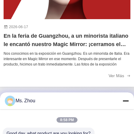
2026-06-17
En la feria de Guangzhou, a un minorista italiano
le encantó nuestro Magic Mirror: ¡cerramos el
trato en el acto!
Nos conocimos en la exposición en Guangzhou. Es un minorista de Italia. Era
interesante en Magic Mirror en ese momento. Después de presentarle el
producto, hicimos un trato inmediatamente. Las fotos de la exposición
Ver Más
Ms. Zhou
Contacto rápido
8:58 PM
Dirección
Good day, what product are you looking for?