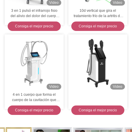
Video
Video
3 en 1 pulsó el infrarrojo fisio
10d vertical que gira el
del alivio del dolor del cuerpo
tratamiento frío de la artritis de
de máquina de la terapia del
la rodilla del peso de la pérdida
Consiga el mejor precio
Consiga el mejor precio
magneto
de la máquina del laser de
Maxlipo
Video
Video
4 en 1 cuerpo que forma el
cuerpo de la cavitación que
adelgaza el Portable de la
Consiga el mejor precio
Consiga el mejor precio
máquina garantía de 1 año