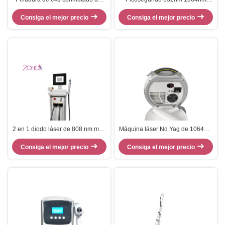
carbono del retiro del pigmento de
1320nm Elimina el tatuaje ND Yag
la máquina del laser del Nd Yag
Consiga el mejor precio
Consiga el mejor precio
Máquina láser
de 3 cabezas
2 en 1 diodo láser de 808 nm más
Máquina láser Nd Yag de 1064nm
pico Q conmutado Nd Yag
para extirpar tatuajes con láser de
Consiga el mejor precio
máquina láser
Consiga el mejor precio
carbono