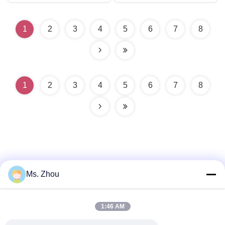
1
2
3
4
5
6
7
8
1
2
3
4
5
6
7
8
Ms. Zhou
Contacto rápido
1:46 AM
Dirección