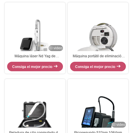
El video
Máquina láser Nd Yag de
Máquina portátil de eliminación
picosegundos para la eliminación
de pigmentos con láser Nd Yag
Consiga el mejor precio
de pecas
Consiga el mejor precio
El video
Peladura de c4q conmutado del
Picosegundo 532nm 1064nm