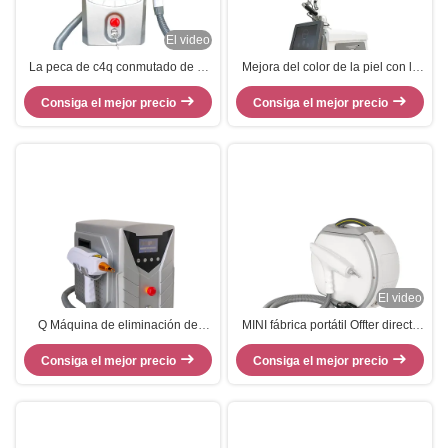
El video
La peca de c4q conmutado de la
Mejora del color de la piel con la
máquina del laser del Nd Yag de
máquina láser Nd Yag
Zohonice del CE quita retiro del
Consiga el mejor precio
Consiga el mejor precio
nevo
El video
Q Máquina de eliminación de
MINI fábrica portátil Offter directo
tatuajes con láser ND YAG con
1064 del uso en el hogar del
longitud de onda de 1064nm
Consiga el mejor precio
estilo 532 retiro del tatuaje del
Consiga el mejor precio
532nm
laser del ND YAG del interruptor
de 1320nm Q