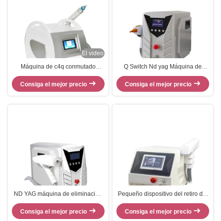
El video
Máquina de c4q conmutado
Q Switch Nd yag Máquina de
portátil del retiro del pigmento del
eliminación de tatuajes láser para
laser del Nd Yag para la clínica y
Consiga el mejor precio
Consiga el mejor precio
eliminar las pecas
el hospital
ND YAG máquina de eliminación
Pequeño dispositivo del retiro del
de tatuajes láser para eliminar las
pigmento del retiro del tatuaje del
pecas y el pigmento de la edad
Consiga el mejor precio
laser del Nd Yag del caso del
Consiga el mejor precio
poder grande