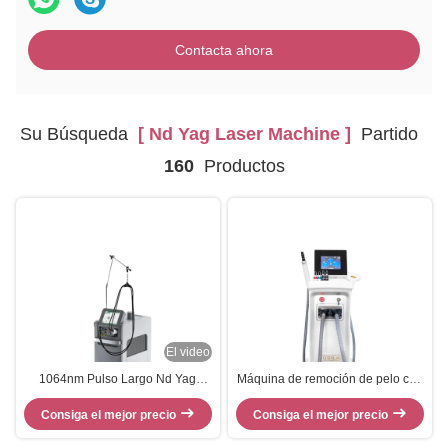
Contacta ahora
Su Búsqueda
[ Nd Yag Laser Machine ]
Partido
160
Productos
El video
1064nm Pulso Largo Nd Yag
Máquina de remoción de pelo con
Máquina láser de depilación
láser Nd Yag vertical Máquina de
vascular depilación permanente
Consiga el mejor precio
remoción de tatuajes de todos los
Consiga el mejor precio
colores