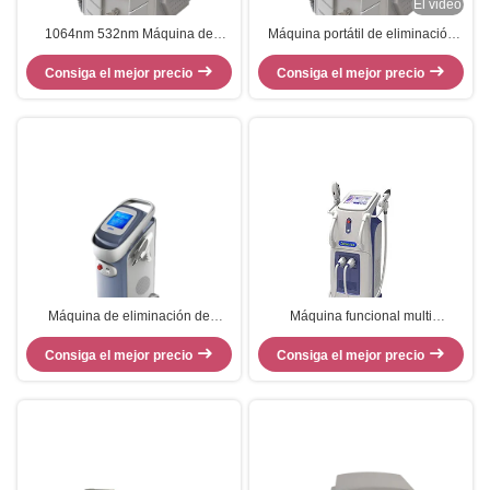
El video
1064nm 532nm Máquina de
Máquina portátil de eliminación
eliminación de tatuajes con láser
de tatuajes con láser ND YAG
para la eliminación de manchas
Consiga el mejor precio
1064nm 532nm para salón de
Consiga el mejor precio
belleza
Máquina de eliminación de
Máquina funcional multi
tatuajes láser de pantalla táctil de
Ac220v/50hz del retiro del tatuaje
colores con programa de interfaz
Consiga el mejor precio
Consiga el mejor precio
del laser del Nd Yag del
multilingüe
interruptor de Q