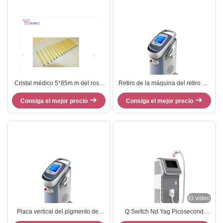
Cristal médico 5*85m m del rosa
Retiro de la máquina del retiro del
del amarillo de Rod de la
tatuaje del laser de Y6A-Yolanda
máquina del retiro del tatuaje del
Consiga el mejor precio
con la exhibición del LCD, azul
Consiga el mejor precio
laser del Nd Yag
El video
Placa vertical del pigmento del
Q Switch Nd Yag Picosecond
retiro de la máquina del retiro del
Laser Tattoo Removal Machine