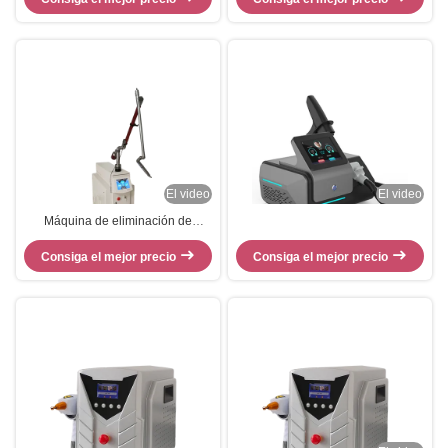
hombres Q
El video
El video
Máquina de eliminación de
tatuajes con láser de
picosegundos Brazo de guía de
Consiga el mejor precio
Consiga el mejor precio
luz 7 articulaciones 1064nm