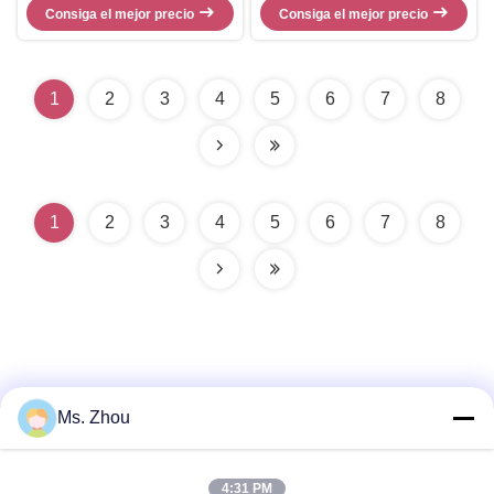
tatuaje del laser, alta energía
Consiga el mejor precio
Consiga el mejor precio
Blanqueamiento de la piel
1
2
3
4
5
6
7
8
1
2
3
4
5
6
7
8
Ms. Zhou
Contacto rápido
4:31 PM