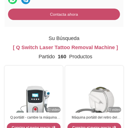
Contacta ahora
Su Búsqueda
[ Q Switch Laser Tattoo Removal Machine ]
Partido
160
Productos
El video
El video
Q portátil - cambie la máquina
Máquina portátil del retiro del
500-1000V potente del retiro del
tatuaje del laser de Apple para
Consiga el mejor precio
tatuaje del laser
ND Yag Lser del interruptor de los
Consiga el mejor precio