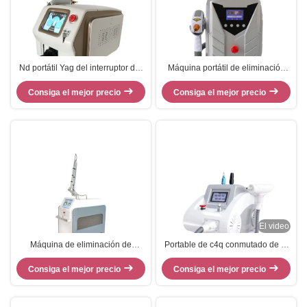
Nd portátil Yag del interruptor del
Máquina portátil de eliminación
nanómetro Q del picosegundo
de tatuajes con láser de 1064nm
Consiga el mejor precio
1064 de picosecond de la
Consiga el mejor precio
532nm Q Switch ND Yag
máquina del retiro del tatuaje del
laser
El video
Máquina de eliminación de
Portable de c4q conmutado de la
tatuajes láser de alta energía para
máquina del retiro del tatuaje del
Consiga el mejor precio
la eliminación de tatuajes
laser del ND Yag para el pigmento
Consiga el mejor precio
corporales rejuvenecimiento de la
de la piel
piel