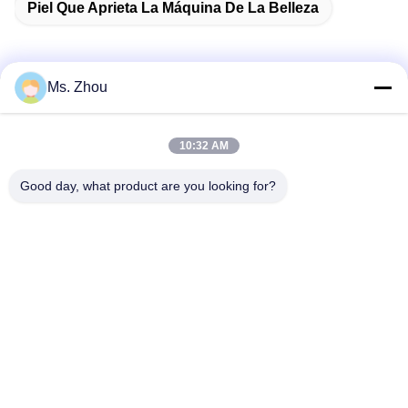
Piel Que Aprieta La Máquina De La Belleza
Ms. Zhou
Contacto rápido
10:32 AM
Dirección
Good day, what product are you looking for?
Camino de No.58 Dazhuang, calle de TianGongYuan,
distrito de Daxing, Pekín, China
Teléfono
86-10-60296356
El correo electrónico
zohonice@zohonice.com