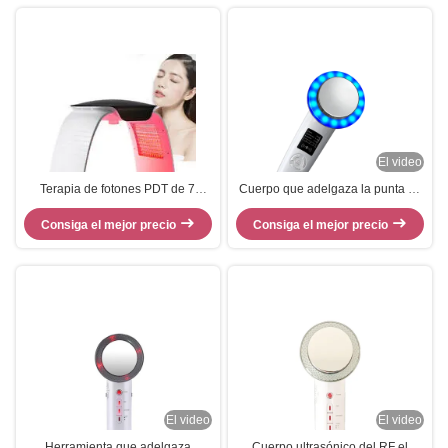
El video
Terapia de fotones PDT de 7
Cuerpo que adelgaza la punta de
colores para rejuvenecimiento de
prueba ultrasónica del masaje de
la piel con dispositivo de luz LED
Consiga el mejor precio
Consiga el mejor precio
HIFU
El video
El video
Herramienta que adelgaza
Cuerpo ultrasónico del RF el