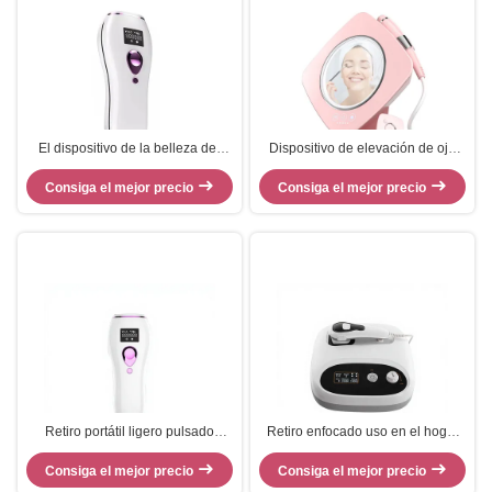
El dispositivo de la belleza del
Dispositivo de elevación de ojo
uso en el hogar de la CA 220V
mágico ME02 de la
modificó el equipo permanente
Consiga el mejor precio
Consiga el mejor precio
radiofrecuencia del Rf del
del retiro para requisitos
dispositivo de la belleza del uso
particulares del pelo del IPL
en el hogar de Quantum
Retiro portátil ligero pulsado
Retiro enfocado uso en el hogar
intenso de la arruga del
HF119 de la arruga del
rejuvenecimiento de la piel del
Consiga el mejor precio
rejuvenecimiento de la piel de la
Consiga el mejor precio
dispositivo de la belleza del uso
máquina de la belleza de HIFU