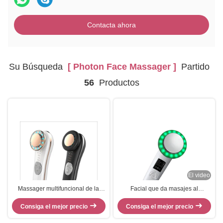
Contacta ahora
Su Búsqueda
[ Photon Face Massager ]
Partido
56
Productos
El video
Massager multifuncional de la
Facial que da masajes al
cara del ultrasonido de la
dispositivo anti de la belleza del
herramienta del masaje del lifting
Consiga el mejor precio
uso en el hogar de DC 5V de la
Consiga el mejor precio
facial con la luz del LED
arruga