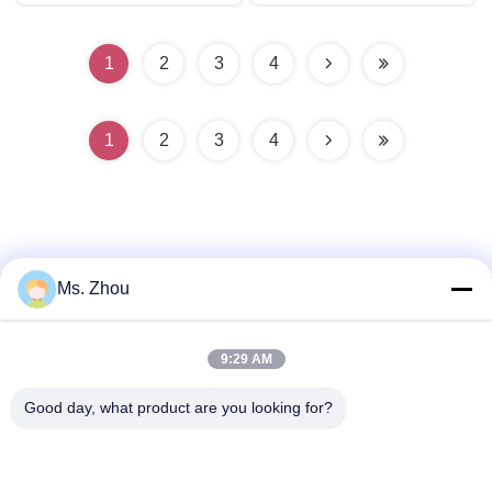
en el hogar
1
2
3
4
1
2
3
4
Ms. Zhou
Contacto rápido
9:29 AM
Dirección
Good day, what product are you looking for?
Camino de No.58 Dazhuang, calle de TianGongYuan,
distrito de Daxing, Pekín, China
Teléfono