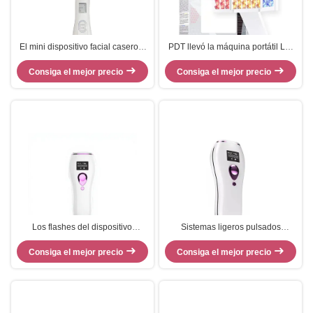
El mini dispositivo facial casero/6
PDT llevó la máquina portátil L5-
de la belleza colorea el Massager
Alina del rejuvenecimiento de la
llevado ultrasónico de la cara del
Consiga el mejor precio
piel para la máquina de la belleza
Consiga el mejor precio
fotón de las luces
Los flashes del dispositivo
Sistemas ligeros pulsados
990000 de la belleza del uso en
intensos del uso en el hogar del
Consiga el mejor precio
el hogar del retiro del pelo
dispositivo seguro de la belleza
Consiga el mejor precio
encienden el dispositivo de la
área grande del tratamiento
belleza del IPL