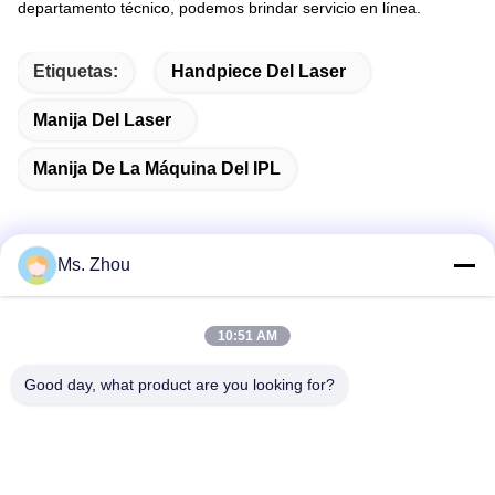
departamento técnico, podemos brindar servicio en línea.
Etiquetas:
Handpiece Del Laser
Manija Del Laser
Manija De La Máquina Del IPL
Ms. Zhou
Contacto rápido
10:51 AM
Dirección
Good day, what product are you looking for?
Camino de No.58 Dazhuang, calle de TianGongYuan,
distrito de Daxing, Pekín, China
Teléfono
86-10-60296356