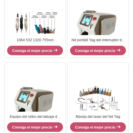
1064 532 1320 755nm
Nd portátil Yag del interruptor del
Rejuvenecimiento de la piel Q
nanómetro Q del picosegundo
Manipulación con láser Nd Yag
Consiga el mejor precio
Consiga el mejor precio
1064 de picosecond de la
máquina del retiro del tatuaje del
laser
Equipo del retiro del tatuaje del
Manija del laser del Nd Yag
laser del picosegundo/dispositivo
comercial del retiro del tatuaje
Consiga el mejor precio
Consiga el mejor precio