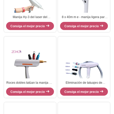
Manija Hy-3 del laser del
8 x 40m m e - manija ligera para
tatuaje/del retiro del pigmento con
máquina de la belleza del retiro
Consiga el mejor precio
el laser de Yag técnico para
Consiga el mejor precio
del pelo del IPL/del laser
médico
Roces dobles tatúan la manija del
Eliminación de tatuajes de
laser del Nd Yag del interruptor
pigmento ABS de mano 532nm
del retiro Q de la peca del retiro
Consiga el mejor precio
Consiga el mejor precio
Nd Yad Laser