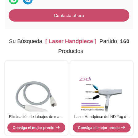
Contacta ahora
Su Búsqueda
[ Laser Handpiece ]
Partido
160
Productos
Eliminación de tatuajes de mano
Laser Handpiece del ND Yag del
1320nm 532nm 1064nm Nd Yag
interruptor del retiro Q del tatuaje
Consiga el mejor precio
Laser Handpiece
del cuerpo entero del retiro del
Consiga el mejor precio
pigmento