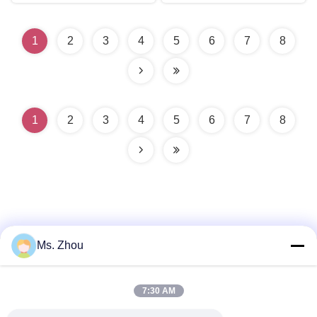
1
2
3
4
5
6
7
8
1
2
3
4
5
6
7
8
Ms. Zhou
Contacto rápido
7:30 AM
Dirección