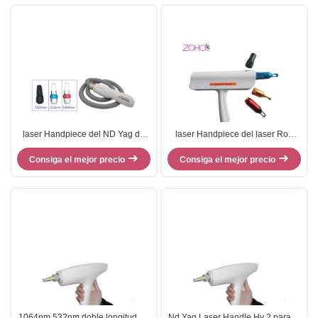
laser Handpiece del ND Yag de
laser Handpiece del laser Rod
1064nm 532nm 1320nm para el
Handheld Tattoo Removal Nd Yag
Consiga el mejor precio
retiro del tatuaje
Consiga el mejor precio
del diámetro de 7m m
1064nm 532nm doble longitud de
Nd Yag Laser Handle Hy 2 para la