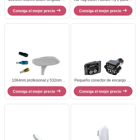
onda Q Switch Nd Yad Laser
eliminación de la tensión con
Consiga el mejor precio
Manilla
Consiga el mejor precio
doble longitud de onda
1064nm profesional y 532nm
Pequeño conector de encargo del
1032nm 2 en 1 pulso largo de la
enchufe para las máquinas de la
mano de eliminación de tatuajes
Consiga el mejor precio
Consiga el mejor precio
belleza del laser
láser