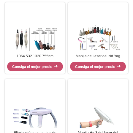
1064 532 1320 755nm
Manija del laser del Nd Yag
Rejuvenecimiento de la piel Q
Manipulación con láser Nd Yag
Consiga el mejor precio
Consiga el mejor precio
Eliminación de tatuajes de
Manija Hy-3 del laser del