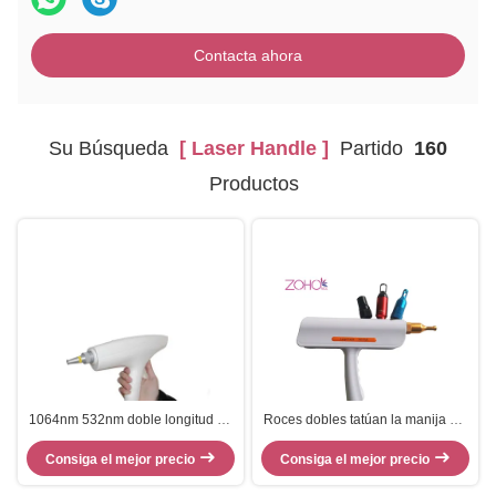
Contacta ahora
Su Búsqueda
[ Laser Handle ]
Partido
160
Productos
1064nm 532nm doble longitud de
Roces dobles tatúan la manija del
onda Q Switch Nd Yad Laser
laser del Nd Yag del interruptor
Consiga el mejor precio
Manilla
del retiro Q de la peca del retiro
Consiga el mejor precio