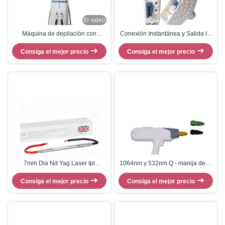
El video
Máquina de depilación con
Conexión Instantánea y Salida Ipl
enlace de pantalla de mango
Manilla Conector Cuadrado Para
láser 2 en 1 Shr Ipl Elight 808
Consiga el mejor precio
Consiga el mejor precio
la Máquina de Belleza CC 4
7mm Dia Nd Yag Laser Ipl
1064nm y 532nm Q - manija de la
Lámpara de flash de xenón Traje
máquina del retiro del tatuaje del
para Qswitch ND YAG manija de
Consiga el mejor precio
laser del ND YAG del interruptor
Consiga el mejor precio
láser