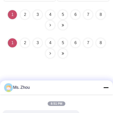
1
2
3
4
5
6
7
8
1
2
3
4
5
6
7
8
Ms. Zhou
Contacto rápido
8:51 PM
Dirección