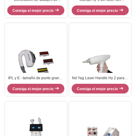
pigmento ABS de mano 532nm
tatuaje/del retiro del pigmento con
Consiga el mejor precio
Nd Yad Laser
Consiga el mejor precio
el laser de Yag técnico para
médico
IPL y E - tamaño de punto grande
Nd Yag Laser Handle Hy 2 para la
del pelo del retiro del laser del
eliminación de la tensión con
Consiga el mejor precio
pedazo ligero de la manija
Consiga el mejor precio
doble longitud de onda
15*50m m