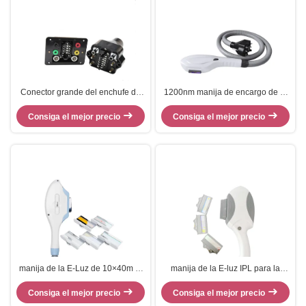
Conector grande del enchufe de
1200nm manija de encargo de la
las máquinas de la belleza del
E-luz IPL para la manija del retiro
Consiga el mejor precio
laser con diseño patentado
Consiga el mejor precio
del pelo de Elight
manija de la E-Luz de 10×40m m
manija de la E-luz IPL para la
para la manija del retiro del
máquina del retiro del pelo
pelo/del rejuvenecimiento de la
Consiga el mejor precio
Consiga el mejor precio
piel