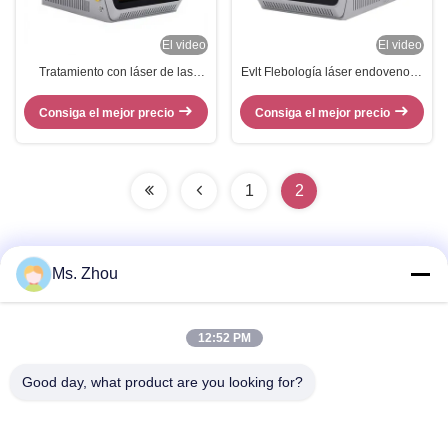
El video
El video
Tratamiento con láser de las
Evlt Flebología láser endovenoso
venas varicosas de las piernas
1940nm Fibra de las venas
EVLT 1940NM Máquina de láser
máquina láser
Consiga el mejor precio
Consiga el mejor precio
de diodo
1
2
Ms. Zhou
Contacto rápido
12:52 PM
Dirección
Good day, what product are you looking for?
Camino de No.58 Dazhuang, calle de TianGongYuan,
distrito de Daxing, Pekín, China
Teléfono