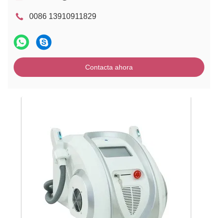
0086 13910911829
Contacta ahora