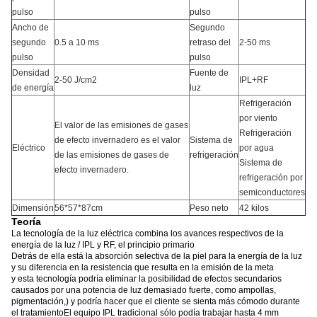
pulso
pulso
Ancho de
Segundo
segundo
0.5 a 10 ms
retraso del
2-50 ms
pulso
pulso
Densidad
Fuente de
2-50 J/cm2
IPL+RF
de energía
luz
Refrigeración
por viento
El valor de las emisiones de gases
Refrigeración
de efecto invernadero es el valor
Sistema de
Eléctrico
por agua
de las emisiones de gases de
refrigeración
Sistema de
efecto invernadero.
refrigeración por
semiconductores
Dimensión
56*57*87cm
Peso neto
42 kilos
Teoría
La tecnología de la luz eléctrica combina los avances respectivos de la
energía de la luz / IPL y RF, el principio primario
Detrás de ella está la absorción selectiva de la piel para la energía de la luz
y su diferencia en la resistencia que resulta en la emisión de la meta
y esta tecnología podría eliminar la posibilidad de efectos secundarios
causados por una potencia de luz demasiado fuerte, como ampollas,
pigmentación,) y podría hacer que el cliente se sienta más cómodo durante
el tratamientoEl equipo IPL tradicional sólo podía trabajar hasta 4 mm