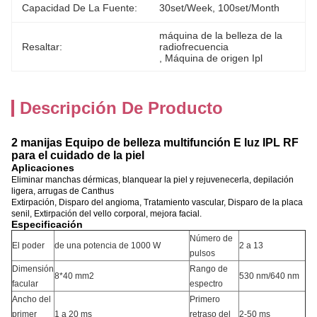
Capacidad De La Fuente:
30set/week, 100set/Month
máquina de la belleza de la 
Resaltar:
radiofrecuencia
, 
Máquina de origen Ipl
Descripción De Producto
2 manijas Equipo de belleza multifunción E luz IPL RF
para el cuidado de la piel
Aplicaciones
Eliminar manchas dérmicas, blanquear la piel y rejuvenecerla, depilación
ligera, arrugas de Canthus
Extirpación, Disparo del angioma, Tratamiento vascular, Disparo de la placa
senil, Extirpación del vello corporal, mejora facial.
Especificación
Número de
El poder
de una potencia de 1000 W
2 a 13
pulsos
Dimensión
Rango de
8*40 mm2
530 nm/640 nm
facular
espectro
Ancho del
Primero
primer
1 a 20 ms
retraso del
2-50 ms