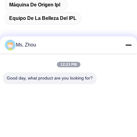
Máquina De Origen Ipl
Equipo De La Belleza Del IPL
Ms. Zhou
Contacto rápido
12:23 PM
Dirección
Good day, what product are you looking for?
Camino de No.58 Dazhuang, calle de TianGongYuan,
distrito de Daxing, Pekín, China
Teléfono
86-10-60296356
El correo electrónico
zohonice@zohonice.com