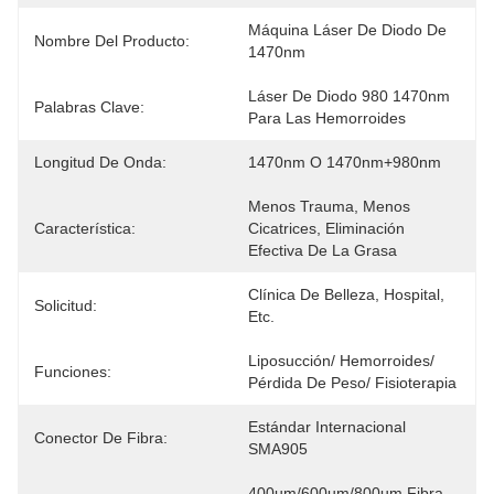
Máquina Láser De Diodo De 
Nombre Del Producto:
1470nm
Láser De Diodo 980 1470nm 
Palabras Clave:
Para Las Hemorroides
Longitud De Onda:
1470nm O 1470nm+980nm
Menos Trauma, Menos 
Característica:
Cicatrices, Eliminación 
Efectiva De La Grasa
Clínica De Belleza, Hospital, 
Solicitud:
Etc.
Liposucción/ Hemorroides/ 
Funciones:
Pérdida De Peso/ Fisioterapia
Estándar Internacional 
Conector De Fibra:
SMA905
400um/600um/800um Fibra 