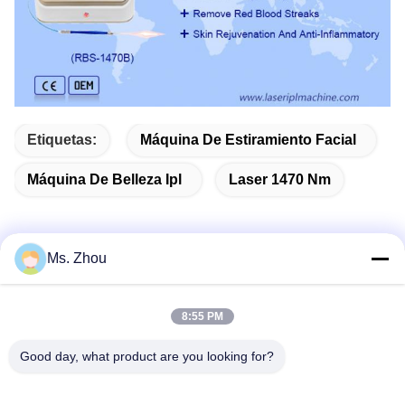
Etiquetas:
Máquina De Estiramiento Facial
Máquina De Belleza Ipl
Laser 1470 Nm
Ms. Zhou
Contacto rápido
8:55 PM
Dirección
Good day, what product are you looking for?
Camino de No.58 Dazhuang, calle de TianGongYuan,
distrito de Daxing, Pekín, China