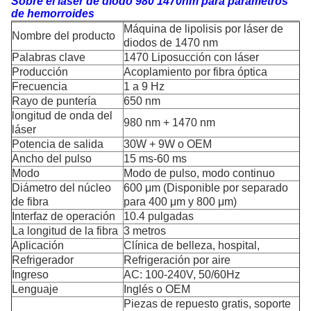
Sobre el láser de diodo 980 1470nm para parámetros
de hemorroides
Máquina de lipolisis por láser de
Nombre del producto
diodos de 1470 nm
Palabras clave
1470 Liposucción con láser
Producción
Acoplamiento por fibra óptica
Frecuencia
1 a 9 Hz
Rayo de puntería
650 nm
longitud de onda del
980 nm + 1470 nm
láser
Potencia de salida
30W + 9W o OEM
Ancho del pulso
15 ms-60 ms
Modo
Modo de pulso, modo continuo
Diámetro del núcleo
600 μm (Disponible por separado
de fibra
para 400 μm y 800 μm)
Interfaz de operación
10.4 pulgadas
La longitud de la fibra
3 metros
Aplicación
Clínica de belleza, hospital,
Refrigerador
Refrigeración por aire
Ingreso
AC: 100-240V, 50/60Hz
Lenguaje
Inglés o OEM
Piezas de repuesto gratis, soporte