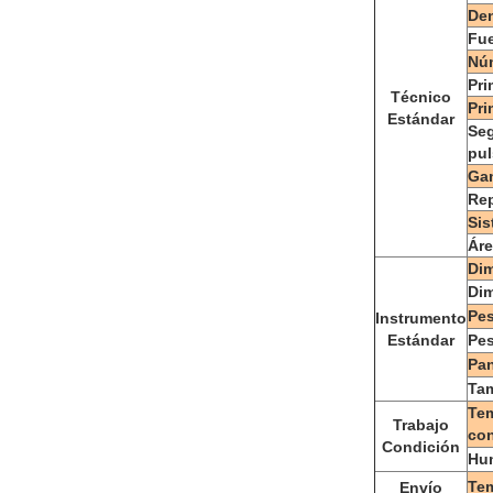
Den
Fue
Núm
Pri
Técnico
Pri
Estándar
Se
pu
Ga
Rep
Sis
Áre
Dim
Dim
Pes
Instrumento
Estándar
Pes
Pan
Ta
Tem
Trabajo
co
Condición
Hum
Te
Envío