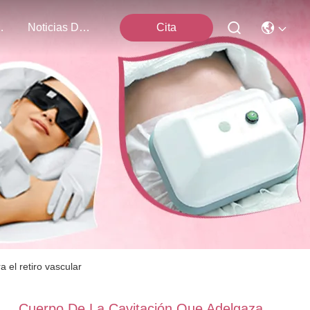
Nosotros
Noticias De La Compañía
Cita
s
 el retiro vascular
Cuerpo De La Cavitación Que Adelgaza