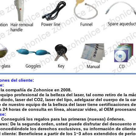
nes del cliente:
e:
 la compañía de Zohonice en 2008.
quipo profesional de la belleza del laser, tal como retiro de la má
l diodo, laser del CO2, laser del lipo, adelgazar del cuerpo de la ca
 de nuestro equipo de la belleza del laser tiene certificaciones de
24 horas de consulta en línea, alcanzar video, al OEM procesando
ce:
: Conseguirá los regalos para las primeras (nuevas) órdenes.
lares: De la segunda orden, usted puede disfrutar del descuento 
 Concediéndole los derechos exclusivos, su información de client
 cliente: Beneficíese a partir de los 1~3 años extendidos de períod