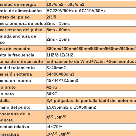
sidad de energía
10J/cm2 - 50J/cm2
nte de alimentación
AC220V/50Hz o AC110V/60Hz
ero del pulso
2/3/5
mera anchura de pulso
2ms - 15ms
mer retraso del pulso
5ms - 60ms
gunda anchura de
2ms - 15ms
lso
ma de espectro
380nm/430nm/480nm/530nm/560nm/640nm
ita la frecuencia
1HZ/2HZ/3HZ
tema de enfriamiento
Enfriamiento de Wind+Water +Semiconduct
a del tratamiento
8×40mm2
ensión externa
54×56×88cm3
ensión interna
45×44×72.5cm3
o bruto
42KG
o neto
30KG
talla
8,4 pulgadas de pantalla táctil del color rea
maño del punto
15X35mm2 o 15X50mm2
peratura de la
Oc
Oc
5
-25
nducta
edad relativa
el ≤70%
Oc
Oc
mperatura
-20
-55