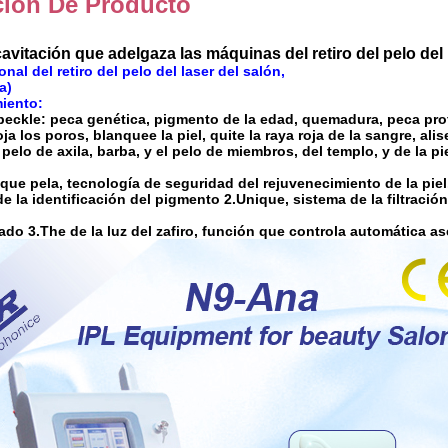
ción De Producto
avitación que adelgaza las máquinas del retiro del pelo del I
nal del retiro del pelo del laser del salón,
a)
iento:
peckle: peca genética, pigmento de la edad, quemadura, peca pro
oja los poros, blanquee la piel, quite la raya roja de la sangre, ali
elo de axila, barba, y el pelo de miembros, del templo, y de la pie
ue pela, tecnología de seguridad del rejuvenecimiento de la piel
e la identificación del pigmento 2.Unique, sistema de la filtració
tado 3.The de la luz del zafiro, función que controla automática as