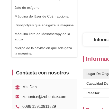
Jato de oxígeno
Máquina de láser de Co2 fraccional
Cryolipolysis que adelgaza la máquina
Máquina libre de Mesotherapy de la
aguja
Inform
cuerpo de la cavitación que adelgaza
la máquina
Informac
máquina del retiro de la vena de la
araña
Contacta con nosotros
Lugar De Orig
Equipo de RF
Capacidad De 
Máquina de fisioterapia
Ms. Dan
Resaltar:
Laser de diodo de 1470nm
zohonice@zohonice.com
0086 13910911829