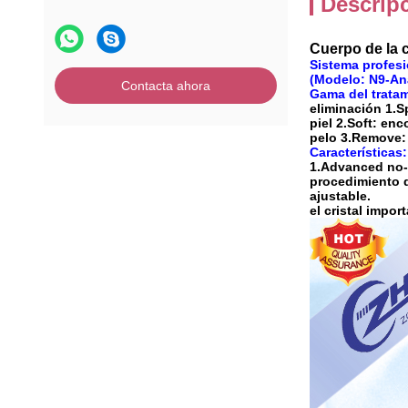
Descrip
Cuerpo de la c
Sistema profesio
(Modelo: N9-An
Contacta ahora
Gama del tratam
eliminación 1.S
piel 2.Soft: enc
pelo 3.Remove: p
Características:
1.Advanced no-q
procedimiento d
ajustable.
el cristal impor