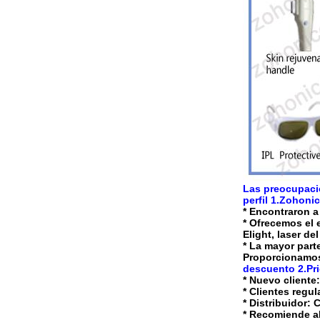
Las preocupacio
perfil 1.Zohonic
* Encontraron a
* Ofrecemos el e
Elight, laser de
* La mayor parte
Proporcionamos 
descuento 2.Pri
* Nuevo cliente
* Clientes regu
* Distribuidor:
* Recomiende al