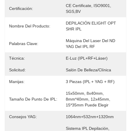
CE Certificate, ISO9001, 
Certificación:
SGS,BV
DEPILACIÓN ELIGHT OPT 
Nombre Del Producto:
SHR IPL
Máquina Del Laser Del ND 
Palabras Clave:
YAG Del IPL RF
Técnica:
E-Luz (IPL+RF+Láser)
Solicitud:
Salón De Belleza/Clínica
Manijas:
3 Piezas (IPL + YAG + RF)
15x50mm, 8x40mm, 
Tamaño De Punto De IPL:
8mm*40mm, 12x45mm, 
15*35mm Puede Elegir
Consejos YAG:
1064nm+532nm+1320nm
Sistema IPL Depilación, 