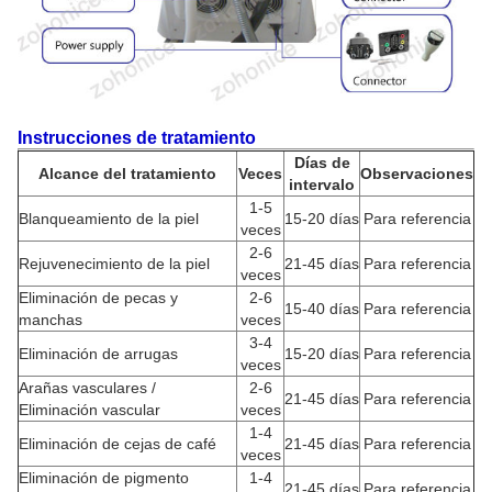
Instrucciones de tratamiento
Días de
Alcance del tratamiento
Veces
Observaciones
intervalo
1-5
Blanqueamiento de la piel
15-20 días
Para referencia
veces
2-6
Rejuvenecimiento de la piel
21-45 días
Para referencia
veces
Eliminación de pecas y
2-6
15-40 días
Para referencia
manchas
veces
3-4
Eliminación de arrugas
15-20 días
Para referencia
veces
Arañas vasculares /
2-6
21-45 días
Para referencia
Eliminación vascular
veces
1-4
Eliminación de cejas de café
21-45 días
Para referencia
veces
Eliminación de pigmento
1-4
21-45 días
Para referencia