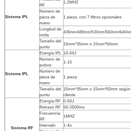
1.2MHZ
RF
Número de
Sistema IPL
pieza de
1 pieza, con 7 filtros opcionales
mano
Longitud de
430nm/480nm/530nm/560nm/640n
onda
Tamaño del
15mm*35mm o 15mm*50mm
punto
Energía IPL
10-50J
Número de
1-15
pulsos
Número de
Sistema IPL
pieza de
1 pieza
mano
Tamaño del
15mm*35mm o 15mm*50mm según la
punto
cliente
Energía RF
0-50J
Retraso RF
50-2500ms
Frecuencia
1MHZ
RF
Intervalo
1-4s
Sistema RF