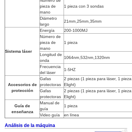
Número de
pieza de
1 pieza con 3 sondas
mano
Diámetro
21mm,25mm,35mm
largo
Energía
200-1000MJ
Número de
pieza de
1 pieza
mano
Sistema láser
Longitud de
1064nm,532nm,1320nm
onda
Frecuencia
1-5HZ
del láser
Gafas
2 piezas (1 pieza para láser, 1 pieza
Accesorios de
protectoras
Elight)
protección
Gafas
2 piezas (1 pieza para láser, 1 pieza
protectoras
Elight)
Manual de
Guía de
1 pieza
guía
enseñanza
Video guía
en línea
Análisis de la máquina