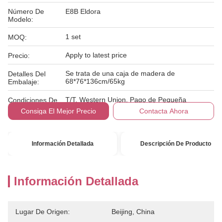
Número De
E8B Eldora
Modelo:
1 set
MOQ:
Apply to latest price
Precio:
Se trata de una caja de madera de
Detalles Del
68*76*136cm/65kg
Embalaje:
T/T, Western Union, Pago de Pequeña
Condiciones De
Cantidad
Pago:
Consiga El Mejor Precio
Contacta Ahora
Información Detallada
Descripción De Producto
Información Detallada
Lugar De Origen:
Beijing, China