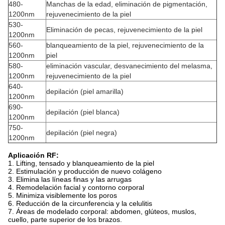
480-
Manchas de la edad, eliminación de pigmentación,
1200nm
rejuvenecimiento de la piel
530-
Eliminación de pecas, rejuvenecimiento de la piel
1200nm
560-
blanqueamiento de la piel, rejuvenecimiento de la
1200nm
piel
580-
eliminación vascular, desvanecimiento del melasma,
1200nm
rejuvenecimiento de la piel
640-
depilación (piel amarilla)
1200nm
690-
depilación (piel blanca)
1200nm
750-
depilación (piel negra)
1200nm
Aplicación RF:
1. Lifting, tensado y blanqueamiento de la piel
2. Estimulación y producción de nuevo colágeno
3. Elimina las líneas finas y las arrugas
4. Remodelación facial y contorno corporal
5. Minimiza visiblemente los poros
6. Reducción de la circunferencia y la celulitis
7. Áreas de modelado corporal: abdomen, glúteos, muslos,
cuello, parte superior de los brazos.