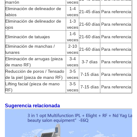
marrón
veces
Eliminación de delineador de
1-4
21-45 días
Para referencia
labios
veces
Eliminación de delineador de
1-3
21-60 días
Para referencia
ojos
veces
1-6
Eliminación de tatuajes
21-60 días
Para referencia
veces
Eliminación de manchas /
2-10
21-60 días
Para referencia
lunares
veces
Eliminación de arrugas (pieza
3-4
3-7 días
Para referencia
de mano RF)
veces
Reducción de poros / Tensado
3-5
7-15 días
Para referencia
de la piel (pieza de mano RF)
veces
Lifting facial (pieza de mano
3-5
7-15 días
Para referencia
RF)
veces
Sugerencia relacionada