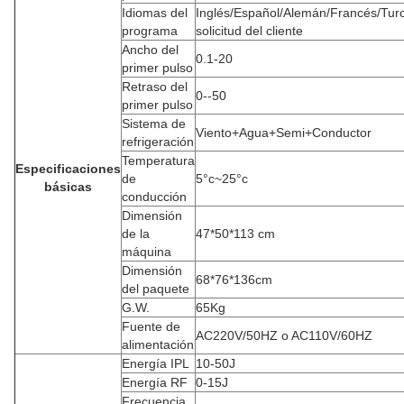
Idiomas del
Inglés/Español/Alemán/Francés/Tur
programa
solicitud del cliente
Ancho del
0.1-20
primer pulso
Retraso del
0--50
primer pulso
Sistema de
Viento+Agua+Semi+Conductor
refrigeración
Temperatura
Especificaciones
de
5°c~25°c
básicas
conducción
Dimensión
de la
47*50*113 cm
máquina
Dimensión
68*76*136cm
del paquete
G.W.
65Kg
Fuente de
AC220V/50HZ o AC110V/60HZ
alimentación
Energía IPL
10-50J
Energía RF
0-15J
Frecuencia