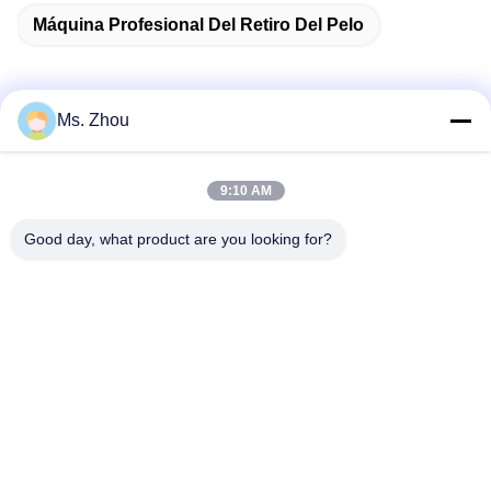
Máquina Profesional Del Retiro Del Pelo
Ms. Zhou
Contacto rápido
9:10 AM
Dirección
Good day, what product are you looking for?
Camino de No.58 Dazhuang, calle de TianGongYuan,
distrito de Daxing, Pekín, China
Teléfono
86-10-60296356
El correo electrónico
zohonice@zohonice.com