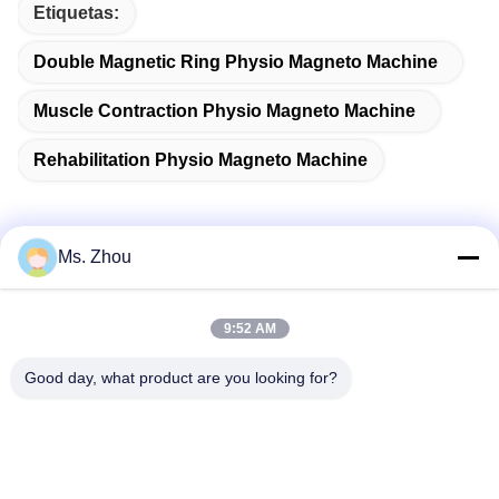
Etiquetas:
Double Magnetic Ring Physio Magneto Machine
Muscle Contraction Physio Magneto Machine
Rehabilitation Physio Magneto Machine
Ms. Zhou
Contacto rápido
9:52 AM
Dirección
Good day, what product are you looking for?
Camino de No.58 Dazhuang, calle de TianGongYuan,
distrito de Daxing, Pekín, China
Teléfono
86-10-60296356