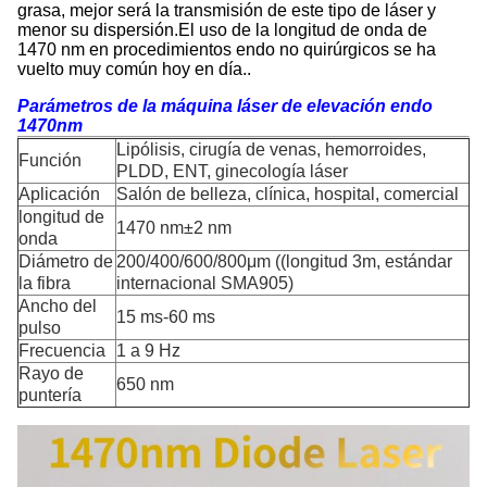
grasa, mejor será la transmisión de este tipo de láser y
menor su dispersión.El uso de la longitud de onda de
1470 nm en procedimientos endo no quirúrgicos se ha
vuelto muy común hoy en día..
Parámetros de la máquina láser de elevación endo
1470nm
Lipólisis, cirugía de venas, hemorroides,
Función
PLDD, ENT, ginecología láser
Aplicación
Salón de belleza, clínica, hospital, comercial
longitud de
1470 nm±2 nm
onda
Diámetro de
200/400/600/800μm ((longitud 3m, estándar
la fibra
internacional SMA905)
Ancho del
15 ms-60 ms
pulso
Frecuencia
1 a 9 Hz
Rayo de
650 nm
puntería