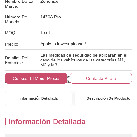
Nombre De La
Zohonice
Marca:
Número De
1470A Pro
Modelo:
1 set
MOQ:
Apply to lowest please!!
Precio:
Las medidas de seguridad se aplicarán en el
Detalles Del
caso de los vehículos de las categorías M1,
Embalaje:
M2 y M3.
Paypal, T/T, pago con crédito en línea,
Condiciones De
Consiga El Mejor Precio
Contacta Ahora
Western Union, MoneyGram
Pago:
Información Detallada
Descripción De Producto
Información Detallada