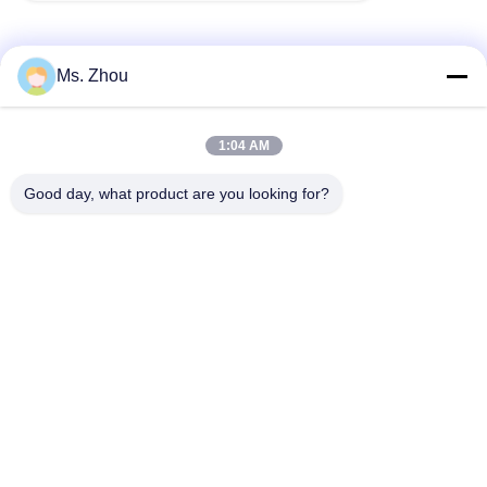
Ms. Zhou
Contacto rápido
1:04 AM
Dirección
Good day, what product are you looking for?
Camino de No.58 Dazhuang, calle de TianGongYuan,
distrito de Daxing, Pekín, China
Teléfono
86-10-60296356
El correo electrónico
zohonice@zohonice.com
Política de privacidad
|
Mapa del Sitio
| China es buena.