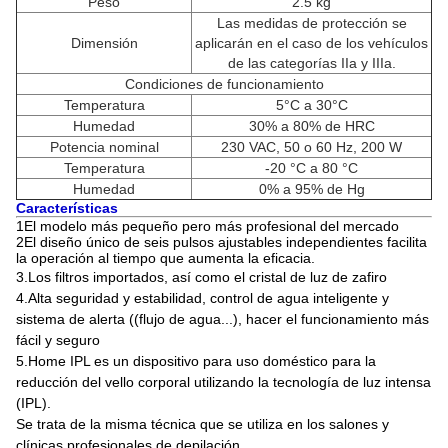
Peso
2.5 kg
Las medidas de protección se
Dimensión
aplicarán en el caso de los vehículos
de las categorías IIa y IIIa.
Condiciones de funcionamiento
Temperatura
5°C a 30°C
Humedad
30% a 80% de HRC
Potencia nominal
230 VAC, 50 o 60 Hz, 200 W
Temperatura
-20 °C a 80 °C
Humedad
0% a 95% de Hg
Características
1El modelo más pequeño pero más profesional del mercado
2El diseño único de seis pulsos ajustables independientes facilita
la operación al tiempo que aumenta la eficacia.
3.
Los filtros importados, así como el cristal de luz de zafiro
4.Alta seguridad y estabilidad, control de agua inteligente y
sistema de alerta ((flujo de agua...), hacer el funcionamiento más
fácil y seguro
5.Home IPL es un dispositivo para uso doméstico para la
reducción del vello corporal utilizando la tecnología de luz intensa
(IPL).
Se trata de la misma técnica que se utiliza en los salones y
clínicas profesionales de depilación.