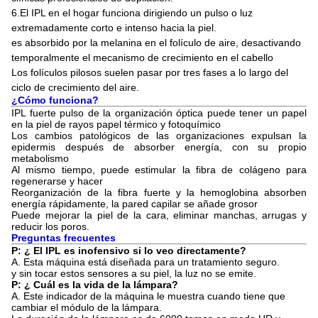
6.El IPL en el hogar funciona dirigiendo un pulso o luz
extremadamente corto e intenso hacia la piel.
es absorbido por la melanina en el folículo de aire, desactivando
temporalmente el mecanismo de crecimiento en el cabello
Los folículos pilosos suelen pasar por tres fases a lo largo del
ciclo de crecimiento del aire.
¿Cómo funciona?
IPL fuerte pulso de la organización óptica puede tener un papel
en la piel de rayos papel térmico y fotoquímico
Los cambios patológicos de las organizaciones expulsan la
epidermis después de absorber energía, con su propio
metabolismo
Al mismo tiempo, puede estimular la fibra de colágeno para
regenerarse y hacer
Reorganización de la fibra fuerte y la hemoglobina absorben
energía rápidamente, la pared capilar se añade grosor
Puede mejorar la piel de la cara, eliminar manchas, arrugas y
reducir los poros.
Preguntas frecuentes
P: ¿ El IPL es inofensivo si lo veo directamente?
A. Esta máquina está diseñada para un tratamiento seguro.
y sin tocar estos sensores a su piel, la luz no se emite.
P: ¿ Cuál es la vida de la lámpara?
A. Este indicador de la máquina le muestra cuando tiene que
cambiar el módulo de la lámpara.