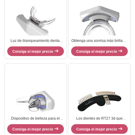
Luz de blanqueamiento dental
Obtenga una sonrisa más brillante
personal eficaz con LED azul
con la lámpara blanqueadora de
Consiga el mejor precio
inalámbrico y recargable
dientes luz LED luz azul fría luz
Consiga el mejor precio
465nm-485nm
Dispositivo de belleza para el
Los dientes de RT27 3d que
hogar con soporte de
blanquean la sombra del
Consiga el mejor precio
personalización para
blanqueo dirigen la certificación
Consiga el mejor precio
blanqueamiento de dientes y
del CE de 27 colores