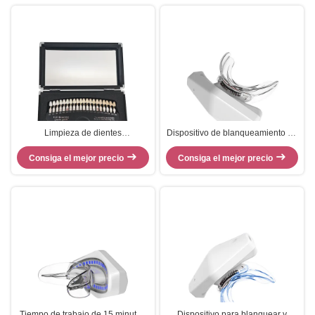
Limpieza de dientes
Dispositivo de blanqueamiento de
Blanqueamiento de dientes Guía
dientes inalámbrico LED de luz
de sombras de blanqueamiento
Consiga el mejor precio
Consiga el mejor precio
mini LED
3D
Tiempo de trabajo de 15 minutos
Dispositivo para blanquear y