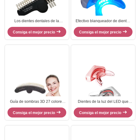
Los dientes dentales de la
Efectivo blanqueador de dientes
porcelana 3d de la clínica
LED personal a 35 ° C Dispositivo
sombrean la guía para los dientes
Consiga el mejor precio
LED inalámbrico para blanquear
Consiga el mejor precio
amarillos genéticos
los dientes
Guía de sombras 3D 27 colores
Dientes de la luz del LED que
Dientes blanqueadores Dientes
blanquean el equipo de
blanqueadores Guías de sombras
Consiga el mejor precio
protección dental de la belleza de
Consiga el mejor precio
gráfico
la máquina