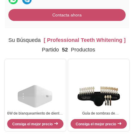
Contacta ahora
Su Búsqueda
[ Professional Teeth Whitening ]
Partido
52
Productos
6W de blanqueamiento de dientes
Guía de sombras de
LED hogar con control de
blanqueamiento de dientes 3D
Consiga el mejor precio
temperatura de 35 ° C
Consiga el mejor precio
portátil 20 colores
Blanqueamiento dental