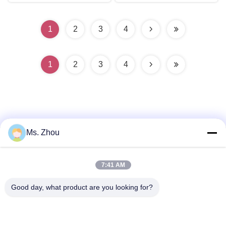
dientes con humo
1
2
3
4
1
2
3
4
Ms. Zhou
Contacto rápido
7:41 AM
Dirección
Good day, what product are you looking for?
Camino de No.58 Dazhuang, calle de TianGongYuan,
distrito de Daxing, Pekín, China
Teléfono