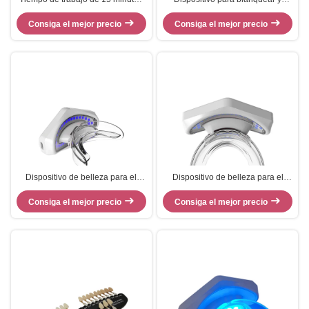
Blanqueamiento de dientes Luz
proteger los dientes
LED para un blanqueamiento
Consiga el mejor precio
Consiga el mejor precio
efectivo
Dispositivo de belleza para el
Dispositivo de belleza para el
hogar con función de
hogar con potencia de 6W
Consiga el mejor precio
blanqueamiento de dientes
Consiga el mejor precio
Dispositivo LED de
negros y luz azul fría 465nm-
blanqueamiento de dientes
485nm
inalámbrico