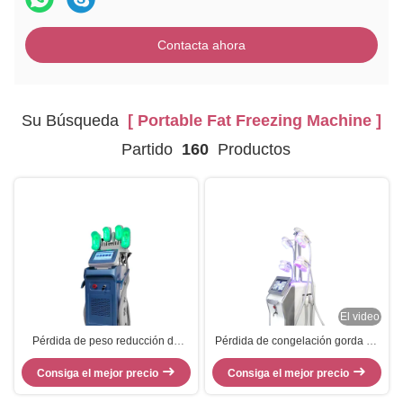
Contacta ahora
Su Búsqueda
[ Portable Fat Freezing Machine ]
Partido
160
Productos
El video
Pérdida de peso reducción de
Pérdida de congelación gorda de
grasa 9in1 360 Grasa
Cryolipolysis que adelgaza la
Consiga el mejor precio
congelación cryolipólisis
máquina del Rf de la cavitación
Consiga el mejor precio
adelgazamiento
del vacío de la máquina