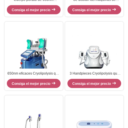
Cryolipolysis que adelgaza la
congelación gordas CR02
máquina gorda congelando 6 In1
Consiga el mejor precio
110v/220v de la pérdida de peso
Consiga el mejor precio
de las celulitis de la manija
650nm eficaces Cryolipolysis que
3 Handpieces Cryolipolysis que
adelgaza la máquina para
adelgaza el equipo CR02 de la
formar/piel del cuerpo aprietan
Consiga el mejor precio
belleza de la pérdida de peso de
Consiga el mejor precio
la máquina