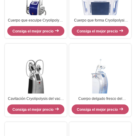
Cuerpo que esculpe Cryolipolysis
Cuerpo que forma Cryolipolysis
que adelgaza la máquina portátil
que adelgaza la máquina de
de la pérdida de peso del estilo
Consiga el mejor precio
Cryopad de la máquina área del
Consiga el mejor precio
de la máquina
tratamiento de 98 * de 98m m
Cavitación Cryolipolysis del vacío
Cuerpo delgado fresco del
40k que adelgaza las manijas del
cryolipolysis de 3 manijas del
dispositivo tres de Liposuctio de la
Consiga el mejor precio
tamaño que esculpe el equipo/la
Consiga el mejor precio
máquina
máquina de los criolipolisys