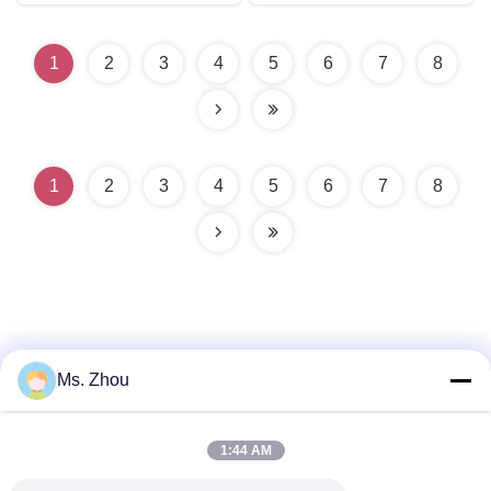
1
2
3
4
5
6
7
8
1
2
3
4
5
6
7
8
Ms. Zhou
Contacto rápido
1:44 AM
Dirección