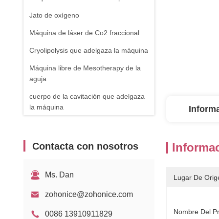
Jato de oxígeno
Máquina de láser de Co2 fraccional
Cryolipolysis que adelgaza la máquina
Máquina libre de Mesotherapy de la
aguja
cuerpo de la cavitación que adelgaza
la máquina
Inform
máquina del retiro de la vena de la
araña
Contacta con nosotros
Informac
Equipo de RF
Máquina de fisioterapia
Ms. Dan
Lugar De Orig
Laser de diodo de 1470nm
zohonice@zohonice.com
Nombre Del Pr
0086 13910911829