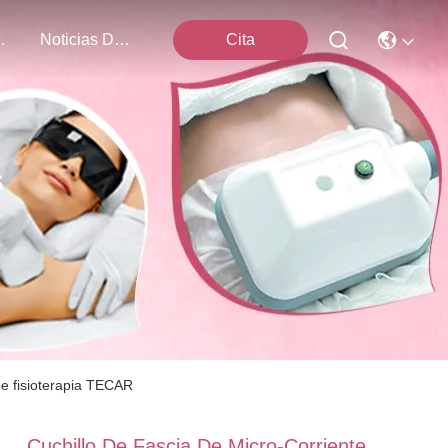
Nosotros
Noticias De La Compañía
Cita
s
e fisioterapia TECAR
Cuchillo De Fascia De Micro-Corriente