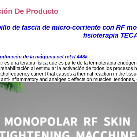
ción De Producto
illo de fascia de micro-corriente con RF 
fisioterapia TEC
oducción de la máquina cet ret rf 448k
r es una terapia física que es parte de la termoterapia endógen
rehabilitación al estimular la activación de todos los procesos n
radiofrequency current that causes a thermal reaction in the tiss
anti-inflammatory and analgesic effects on muscles, tendones, 