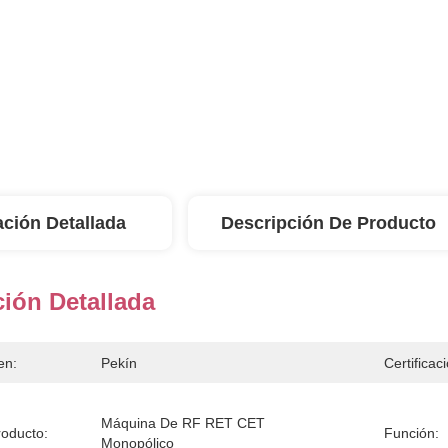
ación Detallada
Descripción De Producto
ión Detallada
en:
Pekín
Certificac
Máquina De RF RET CET 
oducto:
Función:
Monopólico