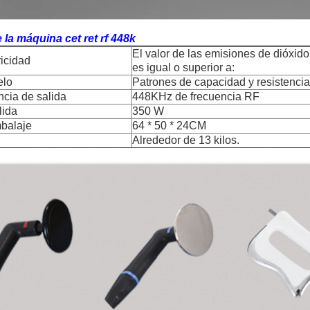
la máquina cet ret rf 448k
El valor de las emisiones de dióxid
ricidad
es igual o superior a:
elo
Patrones de capacidad y resistencia
ncia de salida
448KHz de frecuencia RF
lida
350 W
balaje
64 * 50 * 24CM
Alrededor de 13 kilos.