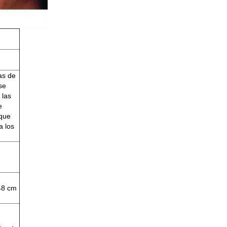
as de
se
 las
e
que
a los
48 cm