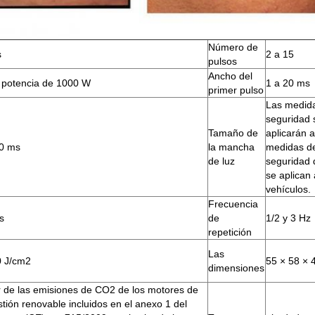
Número de
s
2 a 15
pulsos
Ancho del
 potencia de 1000 W
1 a 20 ms
primer pulso
Las medid
seguridad 
Tamaño de
aplicarán a
10 ms
la mancha
medidas d
de luz
seguridad 
se aplican 
vehículos.
Frecuencia
s
de
1/2 y 3 Hz
repetición
Las
0 J/cm2
55 × 58 × 
dimensiones
r de las emisiones de CO2 de los motores de
ión renovable incluidos en el anexo 1 del