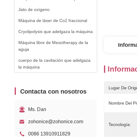
Jato de oxígeno
Máquina de láser de Co2 fraccional
Cryolipolysis que adelgaza la máquina
Máquina libre de Mesotherapy de la
Inform
aguja
cuerpo de la cavitación que adelgaza
la máquina
Informac
máquina del retiro de la vena de la
araña
Lugar De Orig
Contacta con nosotros
Equipo de RF
Nombre Del Pr
Máquina de fisioterapia
Ms. Dan
Laser de diodo de 1470nm
zohonice@zohonice.com
Tecnología:
0086 13910911829