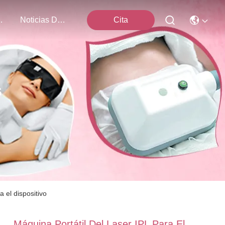
Nosotros
Noticias De La Compañía
Cita
s
a el dispositivo
Máquina Portátil Del Laser IPL Para El