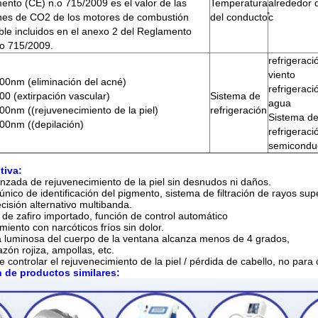
ento (CE) n.o 715/2009 es el valor de las
Temperatura
alrededor 
nes de CO2 de los motores de combustión
del conducto
̊c
ble incluidos en el anexo 2 del Reglamento
.o 715/2009.
refrigeraci
viento
00nm (eliminación del acné)
refrigeraci
0 (extirpación vascular)
Sistema de
agua
0nm ((rejuvenecimiento de la piel)
refrigeración
Sistema d
00nm ((depilación)
refrigeraci
semicondu
tiva:
nzada de rejuvenecimiento de la piel sin desnudos ni daños.
nico de identificación del pigmento, sistema de filtración de rayos sup
cisión alternativo multibanda.
uz de zafiro importado, función de control automático
amiento con narcóticos fríos sin dolor.
 luminosa del cuerpo de la ventana alcanza menos de 4 grados,
azón rojiza, ampollas, etc.
 controlar el rejuvenecimiento de la piel / pérdida de cabello, no para 
de productos similares: