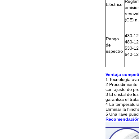
Reglam
Eléctrico
emisio
renova
(CE) n
430-12
Rango
480-120
de
530-120
espectro
640-12
Ventaja competi
1 Tecnología ava
2 Procedimiento ú
con ajuste de pre
3 El cristal de l
garantiza el trat
4 La temperatura
Eliminar la hinch
5 Una llave puede
Recomendación 