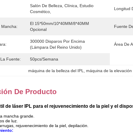
Salón De Belleza, Clínica, Estudio 
Longitud 
Cosmético,
El 15*50mm/10*40MM/8*40MM 
 Mancha:
Fuente De
Opcional
300000 Disparos Por Encima 
ara:
Área De A
(Lámpara Del Reino Unido)
La Fuente:
50pcs/semana
máquina de la belleza del IPL
, 
máquina de la elevación
ción De Producto
il de láser IPL para el rejuvenecimiento de la piel y el dispo
 la mancha grande.
os de luz.
rrugas, rejuvenecimiento de la piel, depilación.
miento: