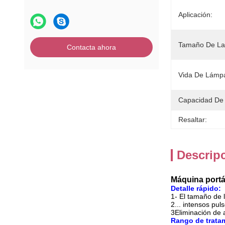
Aplicación:
Tamaño De La
Contacta ahora
Vida De Lámp
Capacidad De 
Resaltar:
Descrip
Máquina portát
Detalle rápido:
1- El tamaño de
2... intensos puls
3Eliminación de a
Rango de trata