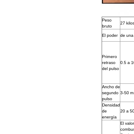
Peso
27 kilo
bruto
El poder
de una
Primero
retraso
0.5 a 
del pulso
Ancho de
segundo
3-50 m
pulso
Densidad
de
20 a 5
energía
El valo
combust