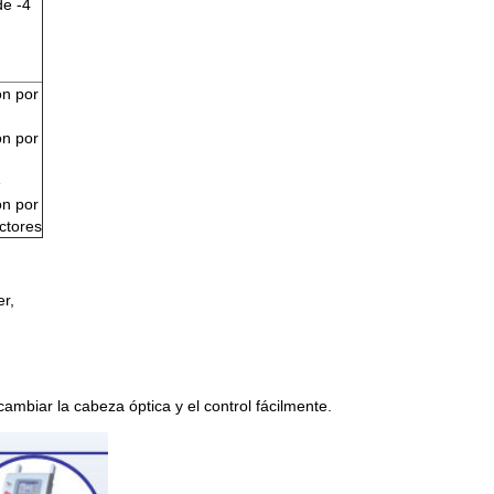
de -4
ón por
ón por
e
ón por
ctores
er,
cambiar la cabeza óptica y el control fácilmente.