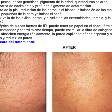
e pecas: pecas genéticas, pigmento de la edad, quemaduras solares,
arca de nacimiento y profunda,
pigmento de deformación.
 de la piel: reducción de los poros, piel blanca, eliminación de las m
 pequeñas de la cara,
y
eliminar el acné.
o: vello de las axilas, barba, y el vello de las extremidades, templo, y la 
a?
óptica de pulsos fuertes de IPL puede tener un papel en el papel térmi
omponer y caerAl mismo tiempo, puede estimular la fibra de colágeno p
 absorben energía rápidamente, la pared capilar se añade espesor y se 
 y reducir los poros.
ecto del tratamiento: