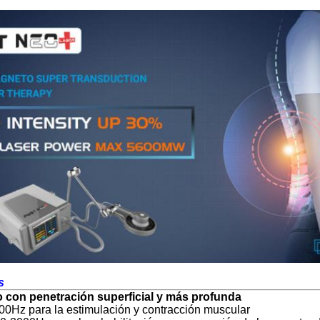
s
 con penetración superficial y más profunda
00Hz para la estimulación y contracción muscular