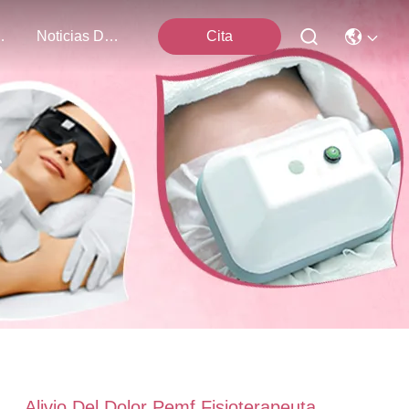
Nosotros
Noticias De La Compañía
Cita
s
Alivio Del Dolor Pemf Fisioterapeuta