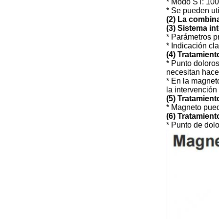
* Modo ST: 100
* Se pueden uti
(2) La combin
(3) Sistema int
* Parámetros p
* Indicación cl
(4) Tratamient
* Punto doloros
necesitan hace
* En la magneto
la intervención
(5) Tratamient
* Magneto puede
(6) Tratamient
* Punto de dolo