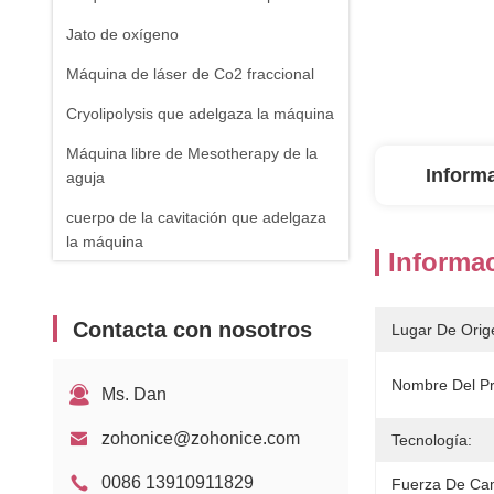
Jato de oxígeno
Máquina de láser de Co2 fraccional
Cryolipolysis que adelgaza la máquina
Máquina libre de Mesotherapy de la
Inform
aguja
cuerpo de la cavitación que adelgaza
la máquina
Informac
máquina del retiro de la vena de la
araña
Contacta con nosotros
Lugar De Orig
Equipo de RF
Máquina de fisioterapia
Nombre Del Pr
Ms. Dan
Laser de diodo de 1470nm
zohonice@zohonice.com
Tecnología:
0086 13910911829
Fuerza De Cam