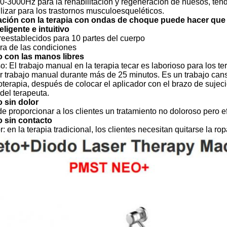
0-3000Hz para la rehabilitación y regeneración de huesos, ten
lizar para los trastornos musculoesqueléticos.
ación con la terapia con ondas de choque puede hacer que e
eligente e intuitivo
reestablecidos para 10 partes del cuerpo
ara de las condiciones
o con las manos libres
o: El trabajo manual en la terapia tecar es laborioso para los ter
r trabajo manual durante más de 25 minutos. Es un trabajo can
terapia, después de colocar el aplicador con el brazo de sujeci
 del terapeuta.
o sin dolor
 proporcionar a los clientes un tratamiento no doloroso pero ef
o sin contacto
r: en la terapia tradicional, los clientes necesitan quitarse la r