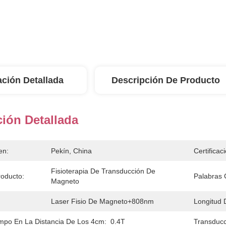
ación Detallada
Descripción De Producto
ión Detallada
en:
Pekín, China
Certificac
Fisioterapia De Transducción De 
oducto:
Palabras 
Magneto
Laser Fisio De Magneto+808nm
Longitud 
po En La Distancia De Los 4cm:
0.4T
Transducc