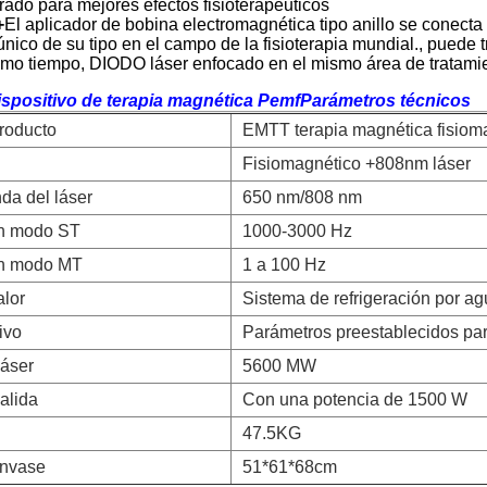
rado para mejores efectos fisioterapéuticos
+
El aplicador de bobina electromagnética tipo anillo se conect
único de su tipo en el campo de la fisioterapia mundial., puede
ismo tiempo, DIODO láser enfocado en el mismo área de tratami
ispositivo de terapia magnética Pemf
Parámetros técnicos
roducto
EMTT terapia magnética fisioma
Fisiomagnético +808nm láser
da del láser
650 nm/808 nm
en modo ST
1000-3000 Hz
en modo MT
1 a 100 Hz
alor
Sistema de refrigeración por a
ivo
Parámetros preestablecidos par
láser
5600 MW
alida
Con una potencia de 1500 W
47.5KG
envase
51*61*68cm