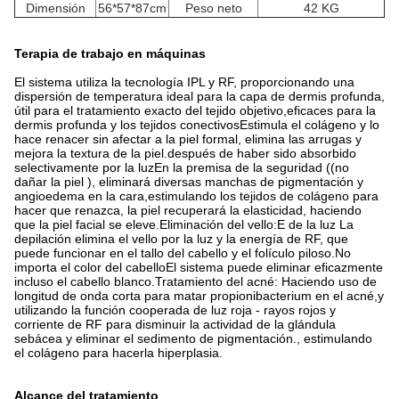
Dimensión
56*57*87cm
Peso neto
42 KG
Terapia de trabajo en máquinas
El sistema utiliza la tecnología IPL y RF, proporcionando una
dispersión de temperatura ideal para la capa de dermis profunda,
útil para el tratamiento exacto del tejido objetivo,eficaces para la
dermis profunda y los tejidos conectivosEstimula el colágeno y lo
hace renacer sin afectar a la piel formal, elimina las arrugas y
mejora la textura de la piel.después de haber sido absorbido
selectivamente por la luzEn la premisa de la seguridad ((no
dañar la piel ), eliminará diversas manchas de pigmentación y
angioedema en la cara,estimulando los tejidos de colágeno para
hacer que renazca, la piel recuperará la elasticidad, haciendo
que la piel facial se eleve.Eliminación del vello:E de la luz La
depilación elimina el vello por la luz y la energía de RF, que
puede funcionar en el tallo del cabello y el folículo piloso.No
importa el color del cabelloEl sistema puede eliminar eficazmente
incluso el cabello blanco.Tratamiento del acné: Haciendo uso de
longitud de onda corta para matar propionibacterium en el acné,y
utilizando la función cooperada de luz roja - rayos rojos y
corriente de RF para disminuir la actividad de la glándula
sebácea y eliminar el sedimento de pigmentación., estimulando
el colágeno para hacerla hiperplasia.
Alcance del tratamiento