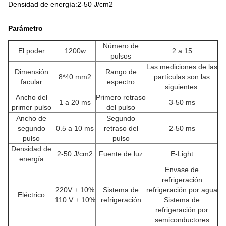
Densidad de energía
:
2-50 J/cm2
Parámetro
Número de
El poder
1200w
2 a 15
pulsos
Las mediciones de las
Dimensión
Rango de
8*40 mm2
partículas son las
facular
espectro
siguientes:
Ancho del
Primero retraso
1 a 20 ms
3-50 ms
primer pulso
del pulso
Ancho de
Segundo
segundo
0.5 a 10 ms
retraso del
2-50 ms
pulso
pulso
Densidad de
2-50 J/cm2
Fuente de luz
E-Light
energía
Envase de
refrigeración
220V ± 10%
Sistema de
refrigeración por agua
Eléctrico
110 V ± 10%
refrigeración
Sistema de
refrigeración por
semiconductores