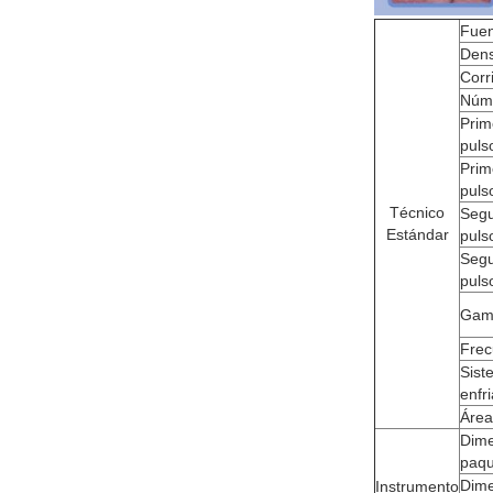
Fuen
Dens
Corr
Núme
Prim
puls
Prim
puls
Técnico
Segu
Estándar
puls
Segu
puls
Gama
Frec
Sist
enfr
Área
Dime
paqu
Dime
Instrumento