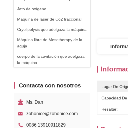
Jato de oxígeno
Máquina de láser de Co2 fraccional
Cryolipolysis que adelgaza la máquina
Máquina libre de Mesotherapy de la
aguja
Inform
cuerpo de la cavitación que adelgaza
la máquina
Informac
máquina del retiro de la vena de la
araña
Contacta con nosotros
Lugar De Orig
Equipo de RF
Capacidad De 
Máquina de fisioterapia
Ms. Dan
Resaltar:
Laser de diodo de 1470nm
zohonice@zohonice.com
0086 13910911829