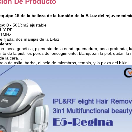
ción De Producto
equipo 15 de la belleza de la función de la E-Luz del rejuvenecimi
gy
:
0 - 50J/cm2 ajustable
PL Y RF
:
1MHz
 fijada: dos manijas de la E-luz
iento:
ipa: peca genética, pigmento de la edad, quemadura, peca profunda, 
to de la piel: los poros del encogimiento, blanquean la piel, quitan la r
de la cara…
 pelo de axila, barba, el pelo de miembros, templo, y la pieza del bikini