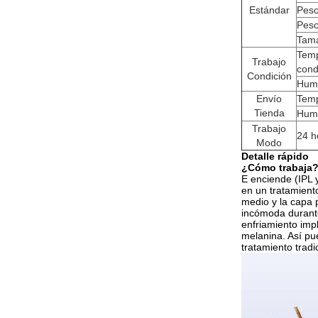
Estándar
Peso
Peso
Tama
Temp
Trabajo
cond
Condición
Hume
Envío
Temp
Tienda
Hume
Trabajo
24 h
Modo
Detalle rápido
¿Cómo trabaja
E enciende (IPL 
en un tratamient
medio y la capa p
incómoda durante
enfriamiento impl
melanina. Así pu
tratamiento tradi