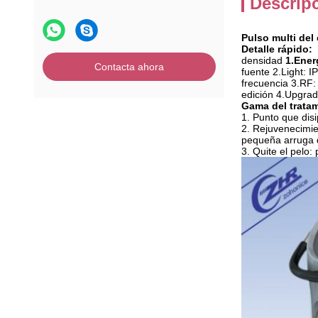
Descrip
Pulso multi del 
Detalle rápido:
densidad
1.Ener
Contacta ahora
fuente
2.Light
:
I
frecuencia
3.RF
edición 4.Upgrade
Gama del tratam
1.
Punto que dis
2.
Rejuvenecimien
pequeña arruga 
3.
Quite el pelo: