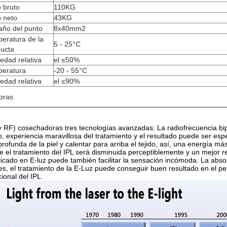
 bruto
110KG
 neto
43KG
ño del punto
8x40mm2
eratura de la
5 - 25°C
ucta
dad relativa
el ≤50%
eratura
-20 - 55°C
dad relativa
el ≤90%
oras
?
y RF) cosechadoras tres tecnologías avanzadas: La radiofrecuencia bip
o, experiencia maravillosa del tratamiento y el resultado puede ser esp
rofunda de la piel y calentar para arriba el tejido, así, una energía má
 el tratamiento del IPL será disminuida perceptiblemente y un mejor 
icado en E-luz puede también facilitar la sensación incómoda. La absor
es, el tratamiento de la E-Luz puede conseguir buen resultado en el pel
cional del IPL.