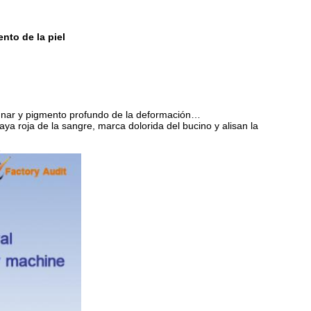
ento de la piel
lunar y pigmento profundo de la deformación…
aya roja de la sangre, marca dolorida del bucino y alisan la
…