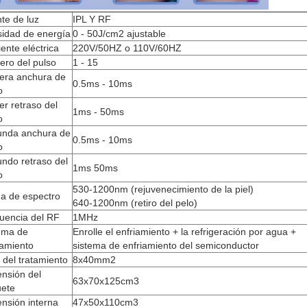
te de luz
IPL Y RF
idad de energía
0 - 50J/cm2 ajustable
iente eléctrica
220V/50HZ o 110V/60HZ
ro del pulso
1 - 15
era anchura de
0.5ms - 10ms
o
er retraso del
1ms - 50ms
o
nda anchura de
0.5ms - 10ms
o
ndo retraso del
1ms 50ms
o
530-1200nm (rejuvenecimiento de la piel)
 de espectro
640-1200nm (retiro del pelo)
uencia del RF
1MHz
ema de
Enrolle el enfriamiento + la refrigeración por agua +
iamiento
sistema de enfriamiento del semiconductor
 del tratamiento
8x40mm2
nsión del
63x70x125cm3
ete
nsión interna
47x50x110cm3